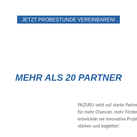
ES PUZZLETEIL MACHT DICH KOM
"Pazuru" ist japanisch und bedeutet Puzzle.
JETZT PROBESTUNDE VEREINBAREN!
MEHR ALS 20 PARTNER
PAZURU setzt auf starke Partne
für mehr Chancen, mehr Förde
entwickeln wir innovative Proje
stärken und begleiten!