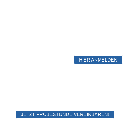
Langeweile in den Ferien? Gibt's
Im Pazuru Kids SommerCamp er
Abenteuer, Kreativität und gem
Gemeinsam Herausforderungen m
Freundschaften schließen, lac
in unseren Campwochen.
Die letzten Plätze in Campwoche
HIER ANMELDEN
JETZT PROBESTUNDE VEREINBAREN!