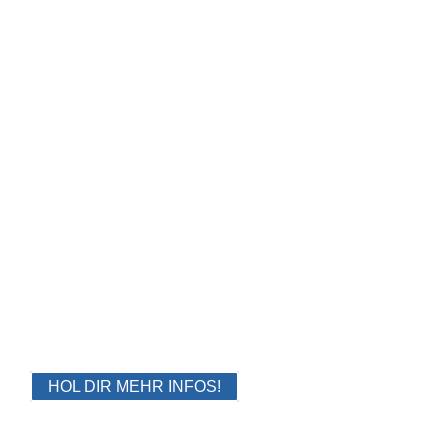
KRAV MAGA TEENS
12-15 Jahre
HOL DIR MEHR INFOS!