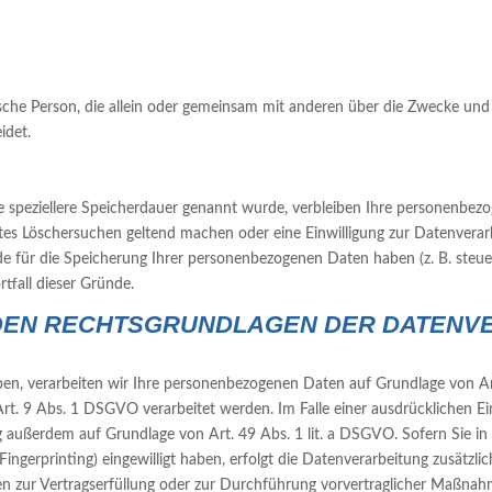
istische Person, die allein oder gemeinsam mit anderen über die Zwecke u
idet.
e speziellere Speicherdauer genannt wurde, verbleiben Ihre personenbezo
gtes Löschersuchen geltend machen oder eine Einwilligung zur Datenverar
nde für die Speicherung Ihrer personenbezogenen Daten haben (z. B. steu
rtfall dieser Gründe.
 DEN RECHTSGRUNDLAGEN DER DATENVE
aben, verarbeiten wir Ihre personenbezogenen Daten auf Grundlage von Art.
. 9 Abs. 1 DSGVO verarbeitet werden. Im Falle einer ausdrücklichen Ei
g außerdem auf Grundlage von Art. 49 Abs. 1 lit. a DSGVO. Sofern Sie in
e-Fingerprinting) eingewilligt haben, erfolgt die Datenverarbeitung zusät
Daten zur Vertragserfüllung oder zur Durchführung vorvertraglicher Maßnah