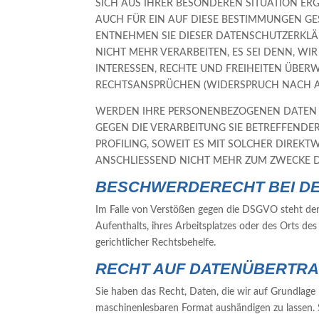
SICH AUS IHRER BESONDEREN SITUATION ER
AUCH FÜR EIN AUF DIESE BESTIMMUNGEN GES
ENTNEHMEN SIE DIESER DATENSCHUTZERKLÄ
NICHT MEHR VERARBEITEN, ES SEI DENN, W
INTERESSEN, RECHTE UND FREIHEITEN ÜBE
RECHTSANSPRÜCHEN (WIDERSPRUCH NACH ART
WERDEN IHRE PERSONENBEZOGENEN DATEN VE
GEGEN DIE VERARBEITUNG SIE BETREFFEND
PROFILING, SOWEIT ES MIT SOLCHER DIRE
ANSCHLIESSEND NICHT MEHR ZUM ZWECKE D
BESCHWERDE­RECHT BEI D
Im Falle von Verstößen gegen die DSGVO steht den
Aufenthalts, ihres Arbeitsplatzes oder des Orts d
gerichtlicher Rechtsbehelfe.
RECHT AUF DATEN­ÜBERTRA
Sie haben das Recht, Daten, die wir auf Grundlage I
maschinenlesbaren Format aushändigen zu lassen. S