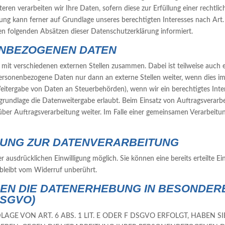
ren verarbeiten wir Ihre Daten, sofern diese zur Erfüllung einer rechtlic
ung kann ferner auf Grundlage unseres berechtigten Interesses nach Art. 
den folgenden Absätzen dieser Datenschutzerklärung informiert.
NBEZOGENEN DATEN
r mit verschiedenen externen Stellen zusammen. Dabei ist teilweise auc
personenbezogene Daten nur dann an externe Stellen weiter, wenn dies im 
. Weitergabe von Daten an Steuerbehörden), wenn wir ein berechtigtes Inte
rundlage die Datenweitergabe erlaubt. Beim Einsatz von Auftragsverar
über Auftragsverarbeitung weiter. Im Falle einer gemeinsamen Verarbeitu
IGUNG ZUR DATENVERARBEITUNG
 ausdrücklichen Einwilligung möglich. Sie können eine bereits erteilte Ei
 bleibt vom Widerruf unberührt.
N DIE DATENERHEBUNG IN BESONDER
DSGVO)
E VON ART. 6 ABS. 1 LIT. E ODER F DSGVO ERFOLGT, HABEN SI