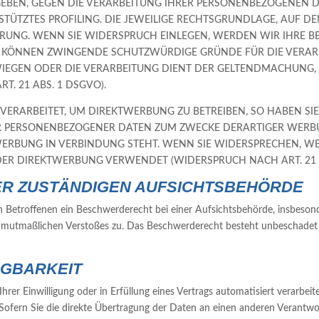
GEBEN, GEGEN DIE VERARBEITUNG IHRER PERSONENBEZOGENEN D
TÜTZTES PROFILING. DIE JEWEILIGE RECHTSGRUNDLAGE, AUF DE
RUNG. WENN SIE WIDERSPRUCH EINLEGEN, WERDEN WIR IHRE
IR KÖNNEN ZWINGENDE SCHUTZWÜRDIGE GRÜNDE FÜR DIE VERAR
RWIEGEN ODER DIE VERARBEITUNG DIENT DER GELTENDMACHUNG
. 21 ABS. 1 DSGVO).
RARBEITET, UM DIREKTWERBUNG ZU BETREIBEN, SO HABEN SIE
ER PERSONENBEZOGENER DATEN ZUM ZWECKE DERARTIGER WERBUN
KTWERBUNG IN VERBINDUNG STEHT. WENN SIE WIDERSPRECHEN,
ER DIREKTWERBUNG VERWENDET (WIDERSPRUCH NACH ART. 21 A
ER ZUSTÄNDIGEN AUFSICHTS­BEHÖRDE
 Betroffenen ein Beschwerderecht bei einer Aufsichtsbehörde, insbesond
es mutmaßlichen Verstoßes zu. Das Beschwerderecht besteht unbeschadet 
G­BARKEIT
hrer Einwilligung oder in Erfüllung eines Vertrags automatisiert verarbeit
ofern Sie die direkte Übertragung der Daten an einen anderen Verantwortl