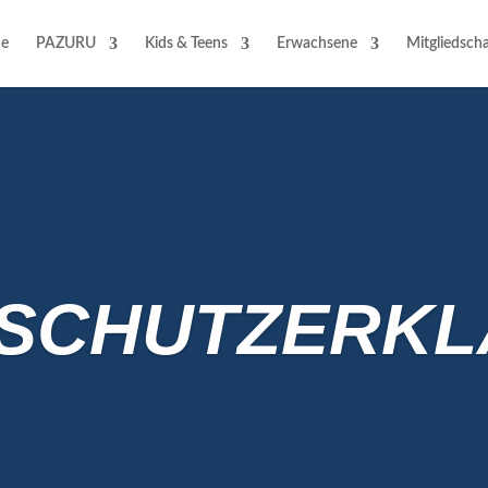
e
PAZURU
Kids & Teens
Erwachsene
Mitgliedscha
SCHUTZ­ERK